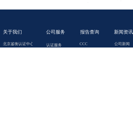
关于
我们
公司服务
报告查询
新闻资讯
北京鉴衡认证中心
CCC
公司新闻
认证服务
行业新闻
德国VDE
VDE
产品服务
法规更新
鉴衡巍德谊
自愿性证书
检测服务
资质授权
RoHS
培训服务
职业发展
一站式服务平台
北京鉴衡认证中
心：
http://www.cgc.org.cn:8080/cgcorg/
德国VDE：
https://ww
© 2019 All Rights Reserved. 鉴衡巍德谊（广东）检测认证有限公司
粤ICP备1