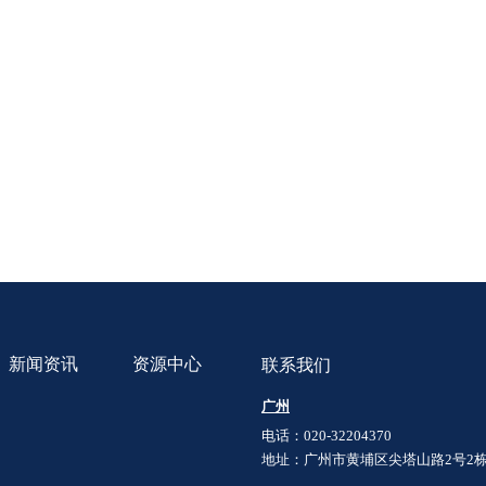
新闻资讯
资源中心
联系我们
广州
公司新闻
公开文件
行业新闻
宣传手册
电话：
020-32204370
地址：
广州市黄埔区尖塔山路2号2栋7
法规更新
宣传视频