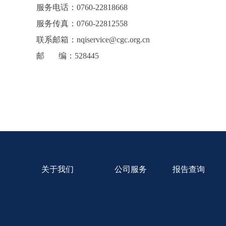
服务电话：0760-22818668
服务传真：0760-22812558
联系邮箱：nqiservice@cgc.org.cn
邮 编：528445
关于
我们
公司服务
报告查询
北京鉴衡认证中心
CCC
认证服务
德国VDE
VDE
产品服务
鉴衡巍德谊
自愿性证书
检测服务